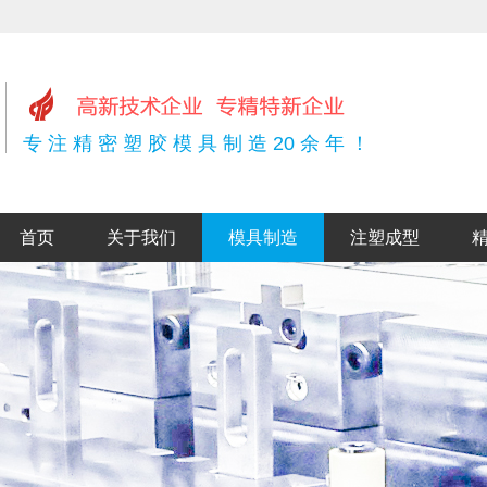
专 注 精 密 塑 胶 模 具 制 造 20 余 年 ！
首页
关于我们
模具制造
注塑成型