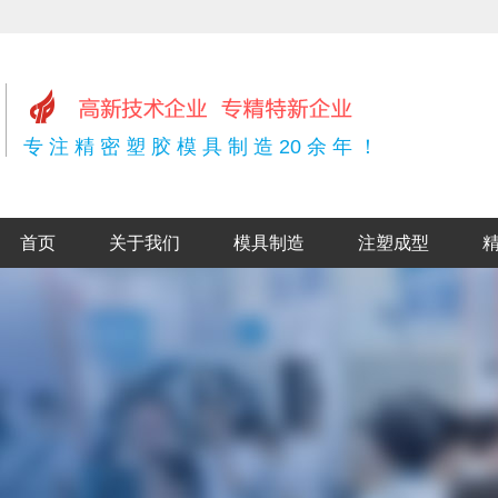
专 注 精 密 塑 胶 模 具 制 造 20 余 年 ！
首页
关于我们
模具制造
注塑成型