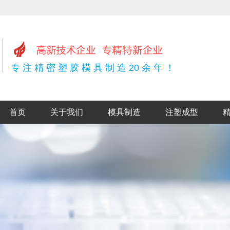
专 注 精 密 塑 胶 模 具 制 造 20 余 年 ！
首页
关于我们
模具制造
注塑成型