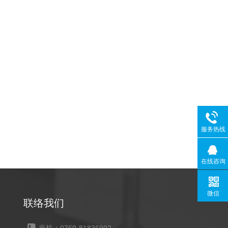
服务热线
在线咨询
微信
联络我们