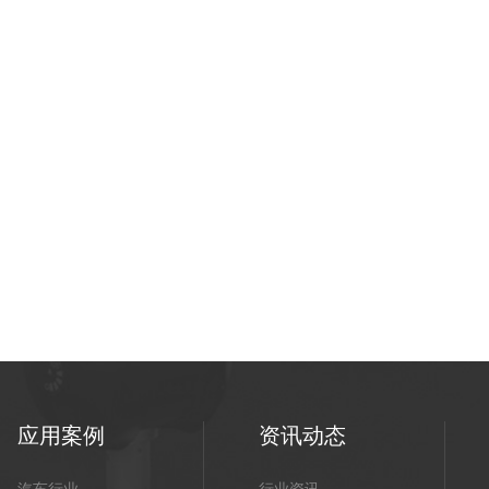
应用案例
资讯动态